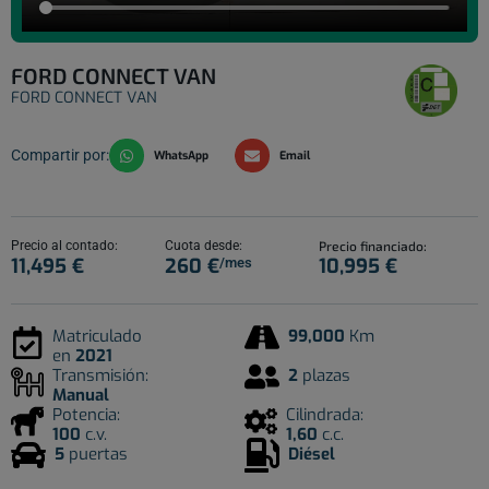
FORD CONNECT VAN
FORD CONNECT VAN
Compartir por:
WhatsApp
Email
Precio al contado:
Cuota desde:
Precio financiado:
11,495 €
260 €
10,995 €
/mes
Matriculado
99,000
Km
en
2021
Transmisión:
2
plazas
Manual
Potencia:
Cilindrada:
100
c.v.
1,60
c.c.
5
puertas
Diésel