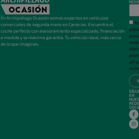
NOV
En Archipiélago Ocasión somos expertos en vehículos
Ac
comerciales de segunda mano en Canarias. Encuentra el
polít
coche perfecto con asesoramiento especializado, financiación
priva
a medida y la máxima garantía. Tu vehículo ideal, más cerca
recib
de lo que imaginas.
ofert
prom
del g
Archi
SÍGU
EN
NUE
RED
SOCI