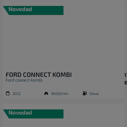
Novedad
FORD CONNECT KOMBI
1
Ford connect kombi
2022
99.000 Km
Diésel
Novedad