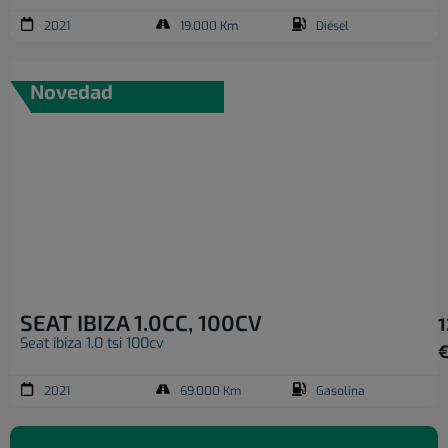
2021
19.000 Km
Diésel
Novedad
SEAT IBIZA 1.0CC, 100CV
1
Seat ibiza 1.0 tsi 100cv
2021
69.000 Km
Gasolina