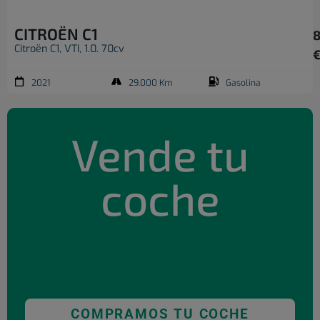
CITROËN C1
8
Citroën C1, VTI, 1.0. 70cv
2021
29.000 Km
Gasolina
Vende tu
coche
COMPRAMOS TU COCHE