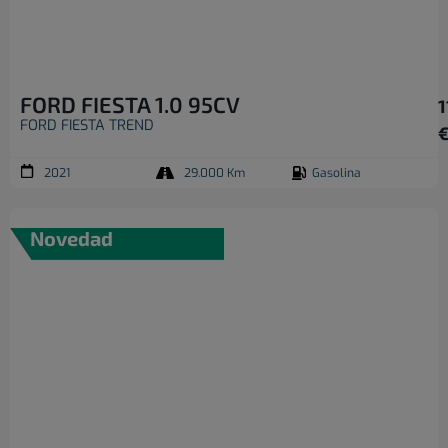
FORD FIESTA 1.0 95CV
1
FORD FIESTA TREND
2021
29.000 Km
Gasolina
Novedad