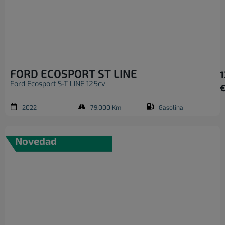
FORD ECOSPORT ST LINE
1
Ford Ecosport S-T LINE 125cv
2022
79.000 Km
Gasolina
Novedad