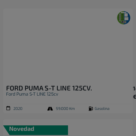
FORD PUMA S-T LINE 125CV.
1
Ford Puma S-T LINE 125cv
2020
59.000 Km
Gasolina
Novedad