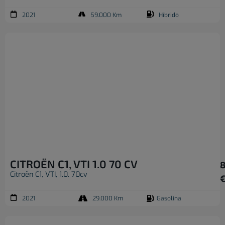
2021
59.000 Km
Híbrido
CITROËN C1, VTI 1.0 70 CV
8
Citroën C1, VTI, 1.0. 70cv
2021
29.000 Km
Gasolina