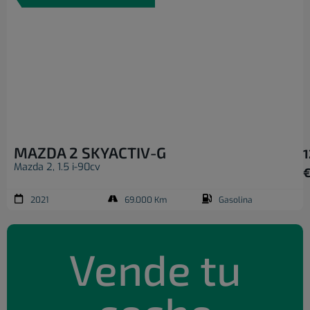
MAZDA 2 SKYACTIV-G
1
Mazda 2, 1.5 i-90cv
2021
69.000 Km
Gasolina
Vende tu