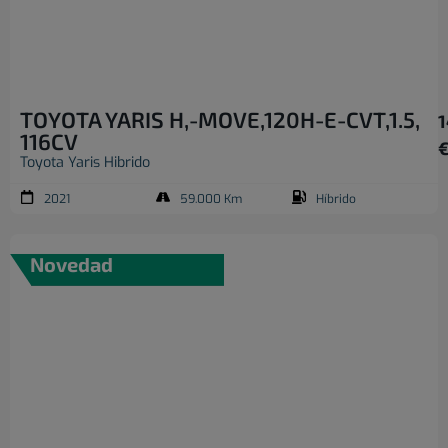
TOYOTA YARIS H,-MOVE,120H-E-CVT,1.5,
1
116CV
Toyota Yaris Hibrido
2021
59.000 Km
Híbrido
Novedad