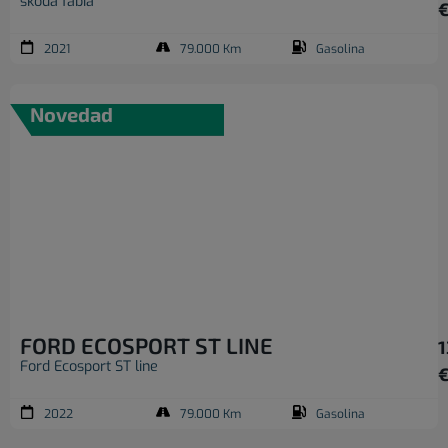
skoda fabia
2021
79.000 Km
Gasolina
Novedad
FORD ECOSPORT ST LINE
1
Ford Ecosport ST line
2022
79.000 Km
Gasolina