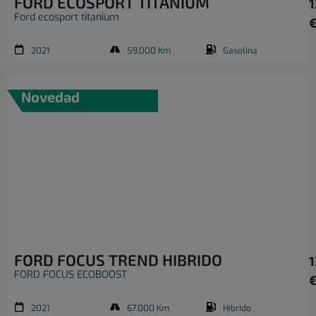
FORD ECOSPORT TITANIUM
1
Ford ecosport titanium
2021
59.000 Km
Gasolina
Novedad
FORD FOCUS TREND HIBRIDO
1
FORD FOCUS ECOBOOST
2021
67.000 Km
Híbrido