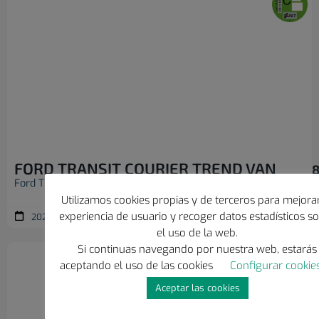
FORD TRANSIT COURIER TREND VAN
8
Ford Transit Courier Van
Utilizamos cookies propias y de terceros para mejorar
experiencia de usuario y recoger datos estadísticos s
2020
99.000 Km
Diésel
el uso de la web.
Si continuas navegando por nuestra web, estarás
aceptando el uso de las cookies
Configurar cookie
Aceptar las cookies