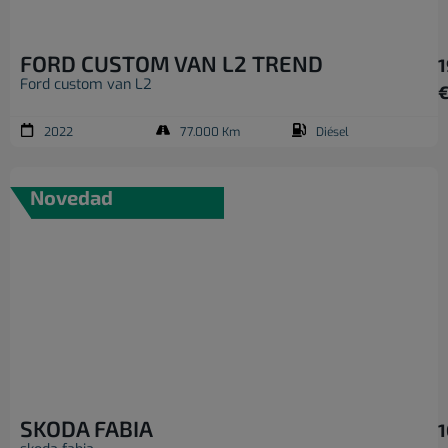
FORD CUSTOM VAN L2 TREND
1
Ford custom van L2
2022
77.000 Km
Diésel
Novedad
SKODA FABIA
1