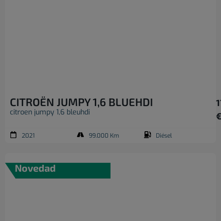
CITROËN JUMPY 1,6 BLUEHDI
1
citroen jumpy 1,6 bleuhdi
2021
99.000 Km
Diésel
Novedad