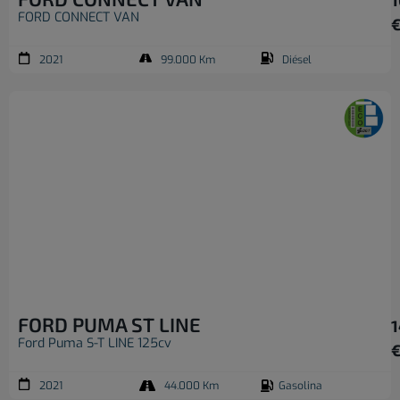
FORD CONNECT VAN
2021
99.000 Km
Diésel
FORD PUMA ST LINE
1
Ford Puma S-T LINE 125cv
2021
44.000 Km
Gasolina