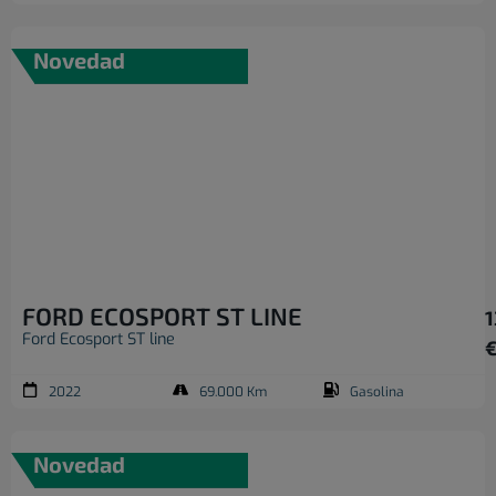
Novedad
FORD ECOSPORT ST LINE
1
Ford Ecosport ST line
2022
69.000 Km
Gasolina
Novedad