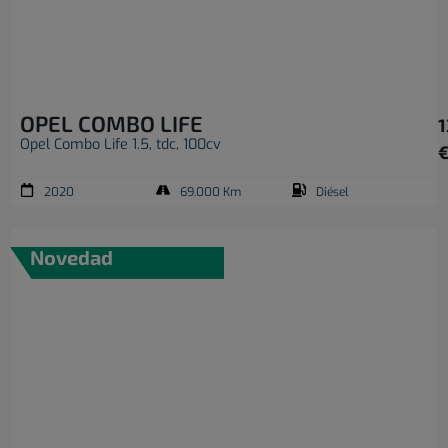
OPEL COMBO LIFE
1
Opel Combo Life 1.5, tdc, 100cv
2020
69.000 Km
Diésel
Novedad