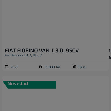
FIAT FIORINO VAN 1. 3 D, 95CV
1
Fiat Fiorino 1.3 D, 95CV
2022
59.000 Km
Diésel
Novedad