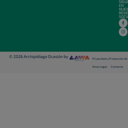
SÍGU
EN
NUE
RED
SOCI
© 2026 Archipiélago Ocasión by
Privacidad y Protección de
Aviso Legal
Contacta