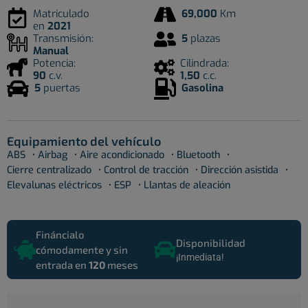
Matriculado
69,000
Km
en
2021
Transmisión:
5
plazas
Manual
Potencia:
Cilindrada:
90
c.v.
1,50
c.c.
5
puertas
Gasolina
Equipamiento del vehículo
·
·
·
·
ABS
Airbag
Aire acondicionado
Bluetooth
·
·
·
Cierre centralizado
Control de tracción
Dirección asistida
·
·
Elevalunas eléctricos
ESP
Llantas de aleación
Fináncialo
Disponibilidad
cómodamente y sin
¡Inmediata!
entrada en
120
meses