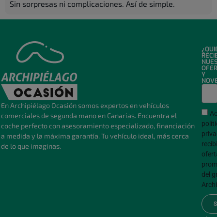
Sin sorpresas ni complicaciones. Así de simple.
¿QUI
RECI
NUE
OFE
Y
NOV
En Archipiélago Ocasión somos expertos en vehículos
Ac
comerciales de segunda mano en Canarias. Encuentra el
polít
coche perfecto con asesoramiento especializado, financiación
priva
a medida y la máxima garantía. Tu vehículo ideal, más cerca
recib
de lo que imaginas.
ofert
prom
del g
Archi